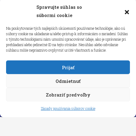
Spravujte súhlas so
Kliknutím prijmete súbory cookie
súbormi cookie
marketing a povolíte tento obsah
Na poskytovanie tých najlepších skúseností používame technológie, ako sú
súbory cookie na ukladanie a/alebo prístup k informáciám o zariadení. Súhlas
s týmito technológiami nám umožní spracovávať údaje, ako je správanie pri
prehliadaní alebo jedinečné ID na tejto stránke. Nesúhlas alebo odvolanie
súhlasu môže nepriaznivo ovplyvniť určité vlastnosti a funkcie.
Prijať
Odmietnuť
Zobraziť predvoľby
Copyright © 2026 aneps.sk
Zásady používania súborov cookie