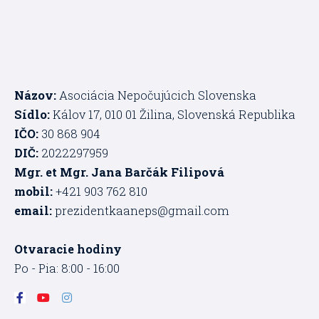
Názov:
Asociácia Nepočujúcich Slovenska
Sídlo:
Kálov 17, 010 01 Žilina, Slovenská Republika
IČO:
30 868 904
DIČ:
2022297959
Mgr. et Mgr. Jana Barčák Filipová
mobil:
+421 903 762 810
email:
prezidentkaaneps@gmail.com
Otvaracie hodiny
Po - Pia: 8:00 - 16:00
F
Y
I
a
o
n