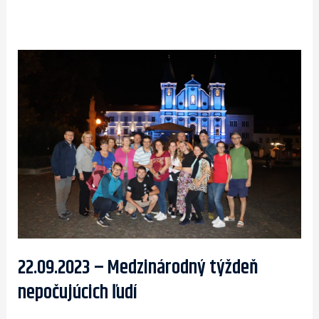
22.09.2023
–
Medzinárodný
týždeň
nepočujúcich
ľudí
22.09.2023 – Medzinárodný týždeň
nepočujúcich ľudí