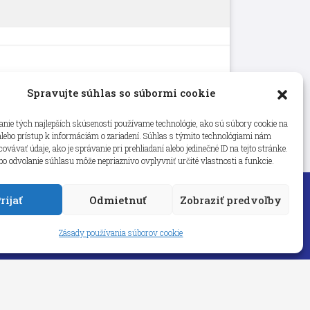
Spravujte súhlas so súbormi cookie
nie tých najlepších skúseností používame technológie, ako sú súbory cookie na
alebo prístup k informáciám o zariadení. Súhlas s týmito technológiami nám
vávať údaje, ako je správanie pri prehliadaní alebo jedinečné ID na tejto stránke.
bo odvolanie súhlasu môže nepriaznivo ovplyvniť určité vlastnosti a funkcie.
rijať
Odmietnuť
Zobraziť predvoľby
Zásady používania súborov cookie