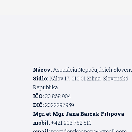
Názov:
Asociácia Nepočujúcich Sloven
Sídlo:
Kálov 17, 010 01 Žilina, Slovenská
Republika
IČO:
30 868 904
DIČ:
2022297959
Mgr. et Mgr. Jana Barčák Filipová
mobil:
+421 903 762 810
email:
prezidentkaaneps@gmail.com