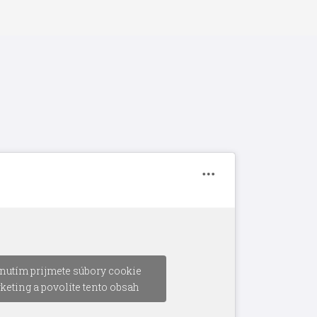
nutím prijmete súbory cookie
keting a povolíte tento obsah