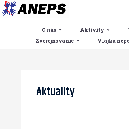
Preskočiť
na
obsah
O nás
Aktivity
Zverejňovanie
Vlajka nep
Aktuality