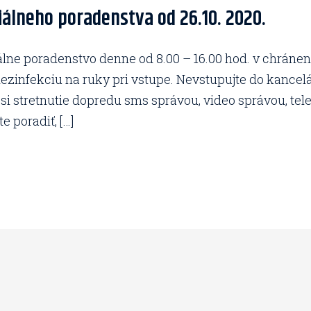
álneho poradenstva od 26.10. 2020.
lne poradenstvo denne od 8.00 – 16.00 hod. v chráneno
ezinfekciu na ruky pri vstupe. Nevstupujte do kancel
 stretnutie dopredu sms správou, video správou, telef
 poradiť, […]