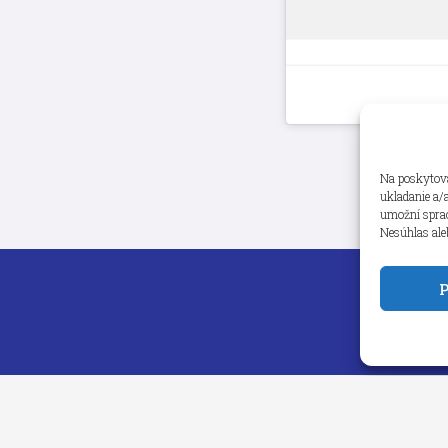
Na poskytova
ukladanie a/
umožní spraco
Nesúhlas ale
P