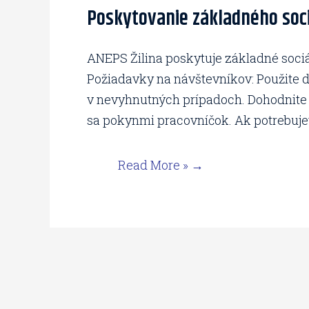
Poskytovanie základného soci
Poskytovanie
základného
sociálneho
ANEPS Žilina poskytuje základné sociá
poradenstva
Požiadavky na návštevníkov: Použite d
od
v nevyhnutných prípadoch. Dohodnite si
26.10.
sa pokynmi pracovníčok. Ak potrebujete
2020.
Read More »