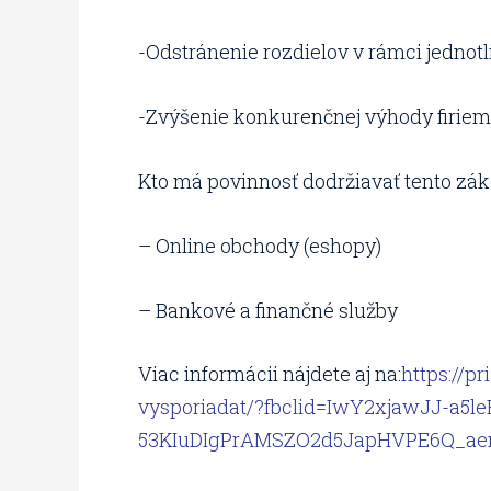
-Odstránenie rozdielov v rámci jednot
-Zvýšenie konkurenčnej výhody firiem,
Kto má povinnosť dodržiavať tento zák
– Online obchody (eshopy)
– Bankové a finančné služby
Viac informácii nájdete aj na:
https://p
vysporiadat/?fbclid=IwY2xjawJJ-a
53KIuDIgPrAMSZO2d5JapHVPE6Q_aem