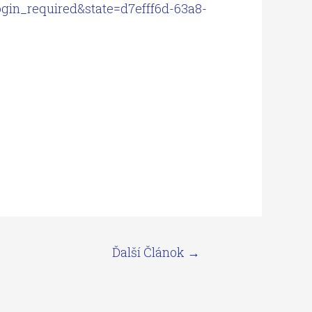
ogin_required&state=d7efff6d-63a8-
Ďalší Článok
→