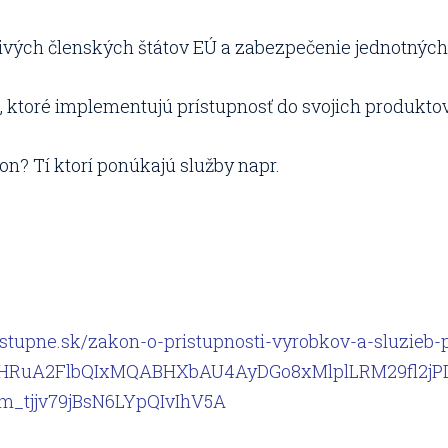
livých členských štátov EÚ a zabezpečenie jednotných
 ktoré implementujú prístupnosť do svojich produktov 
on? Tí ktorí ponúkajú služby napr.
ristupne.sk/zakon-o-pristupnosti-vyrobkov-a-sluzieb
5leHRuA2FlbQIxMQABHXbAU4AyDGo8xMlplLRM29fl2jP
_tjjv79jBsN6LYpQIvIhV5A