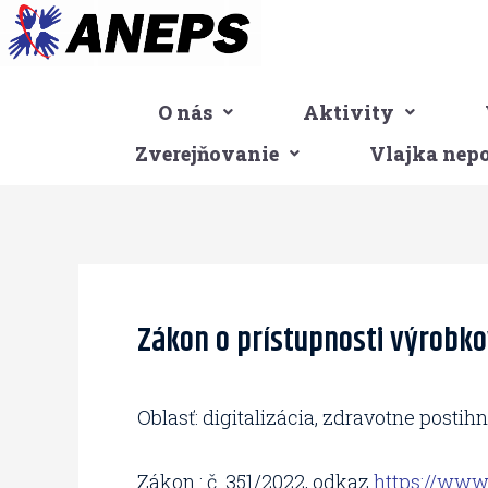
Preskočiť
na
obsah
O nás
Aktivity
Zverejňovanie
Vlajka nep
Post
navigation
Zákon o prístupnosti výrobko
Oblasť: digitalizácia, zdravotne postihn
Zákon : č. 351/2022, odkaz
https://www