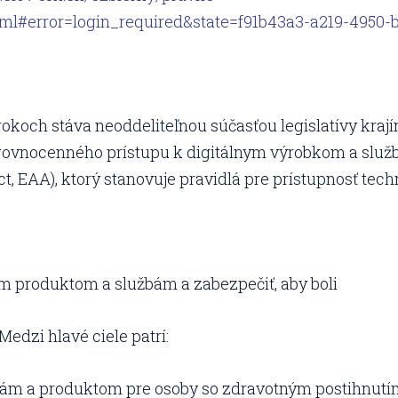
ml#error=login_required&state=f91b43a3-a219-4950-
rokoch stáva neoddeliteľnou súčasťou legislatívy kraj
rovnocenného prístupu k digitálnym výrobkom a služb
ct, EAA), ktorý stanovuje pravidlá pre prístupnosť tech
nym produktom a službám a zabezpečiť, aby boli
Medzi hlavé ciele patrí:
žbám a produktom pre osoby so zdravotným postihnutí