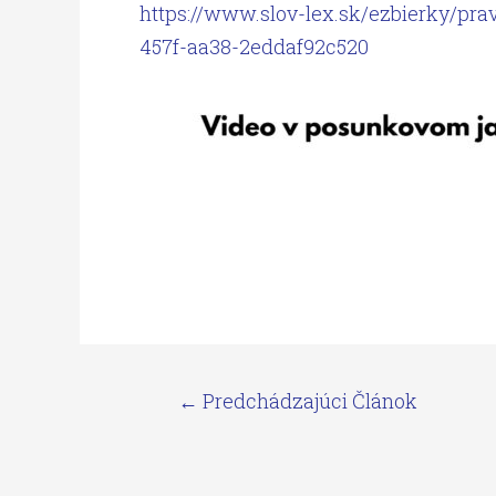
https://www.slov-lex.sk/ezbierky/pr
457f-aa38-2eddaf92c520
←
Predchádzajúci Článok