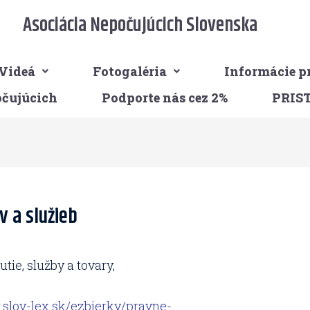
Asociácia Nepočujúcich Slovenska
Videá
Fotogaléria
Informácie p
očujúcich
Podporte nás cez 2%
PRIS
v a služieb
utie, služby a tovary,
.slov-lex.sk/ezbierky/pravne-