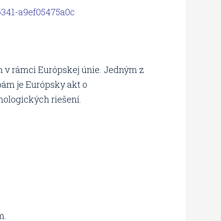
b341-a9ef05475a0c
ín v rámci Európskej únie. Jedným z
ám je Európsky akt o
nologických riešení.
m.