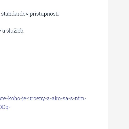
 štandardov prístupnosti.
a služieb.
-pre-koho-je-urceny-a-ako-sa-s-nim-
DDq-