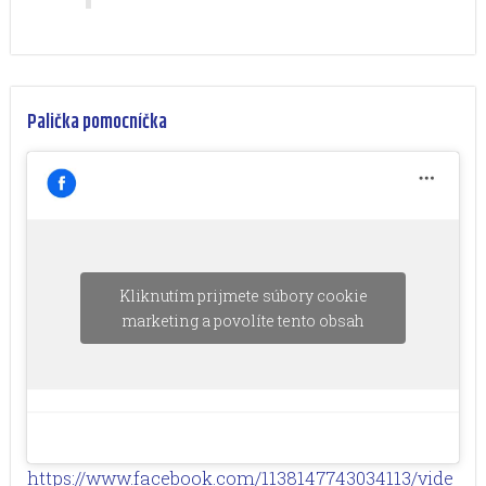
Palička pomocníčka
Kliknutím prijmete súbory cookie
marketing a povolíte tento obsah
https://www.facebook.com/1138147743034113/vide