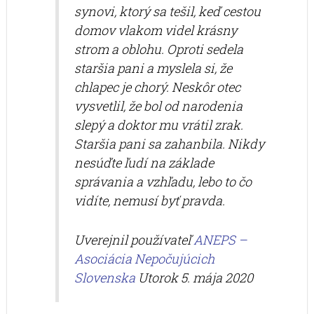
synovi, ktorý sa tešil, keď cestou
domov vlakom videl krásny
strom a oblohu. Oproti sedela
staršia pani a myslela si, že
chlapec je chorý. Neskôr otec
vysvetlil, že bol od narodenia
slepý a doktor mu vrátil zrak.
Staršia pani sa zahanbila. Nikdy
nesúďte ľudí na základe
správania a vzhľadu, lebo to čo
vidíte, nemusí byť pravda.
Uverejnil používateľ
ANEPS –
Asociácia Nepočujúcich
Slovenska
Utorok 5. mája 2020