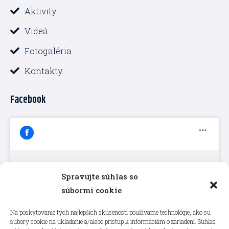
Aktivity
Videá
Fotogaléria
Kontakty
Facebook
Spravujte súhlas so
Kliknutím prijmete súbory cookie
súbormi cookie
marketing a povolíte tento obsah
Na poskytovanie tých najlepších skúseností používame technológie, ako sú
súbory cookie na ukladanie a/alebo prístup k informáciám o zariadení. Súhlas