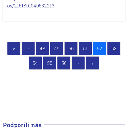
os/2161801040632213
«
‹
48
49
50
51
52
53
54
55
56
›
»
Podporili nás