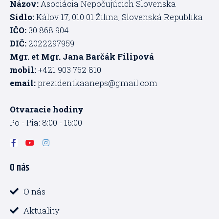
Názov:
Asociácia Nepočujúcich Slovenska
Sídlo:
Kálov 17, 010 01 Žilina, Slovenská Republika
IČO:
30 868 904
DIČ:
2022297959
Mgr. et Mgr. Jana Barčák Filipová
mobil:
+421 903 762 810
email:
prezidentkaaneps@gmail.com
Otvaracie hodiny
Po - Pia: 8:00 - 16:00
F
Y
I
a
o
n
c
u
s
O nás
e
t
t
b
u
a
o
b
g
o
e
r
O nás
k
a
-
m
Aktuality
f