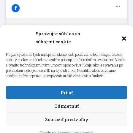
Spravujte súhlas so
Kliknutím prijmete súbory cookie
súbormi cookie
marketing a povolíte tento obsah
Na poskytovanie tých najlepších skúseností používame technológie, ako sú
súbory cookie na ukladanie a/alebo prístup k informáciám o zariadení. Súhlas
s týmito technológiami nám umožní spracovávať údaje, ako je správanie pri
prehliadaní alebo jedinečné ID na tejto stránke. Nesúhlas alebo odvolanie
súhlasu môže nepriaznivo ovplyvniť určité vlastnosti a funkcie.
Prijať
Odmietnuť
Zobraziť predvoľby
Copyright © 2026 aneps.sk
Zásady používania súborov cookie