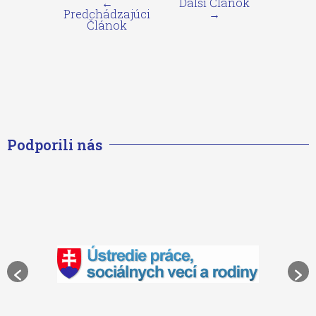
←
Ďalší Článok
Predchádzajúci
→
Článok
Podporili nás