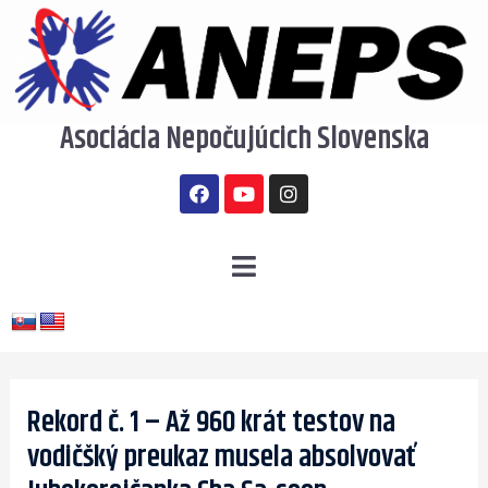
Preskočiť
na
obsah
Asociácia Nepočujúcich Slovenska
F
Y
I
a
o
n
c
u
s
e
t
t
b
u
a
Menu
o
b
g
o
e
r
k
a
m
Post
navigation
Rekord č. 1 – Až 960 krát testov na
vodičšký preukaz musela absolvovať