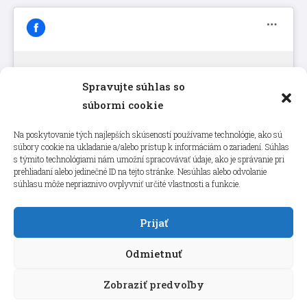
Spravujte súhlas so
Kliknutím prijmete súbory cookie
súbormi cookie
marketing a povolíte tento obsah
Na poskytovanie tých najlepších skúseností používame technológie, ako sú
súbory cookie na ukladanie a/alebo prístup k informáciám o zariadení. Súhlas
s týmito technológiami nám umožní spracovávať údaje, ako je správanie pri
prehliadaní alebo jedinečné ID na tejto stránke. Nesúhlas alebo odvolanie
súhlasu môže nepriaznivo ovplyvniť určité vlastnosti a funkcie.
Prijať
Odmietnuť
Zobraziť predvoľby
Copyright © 2026 aneps.sk