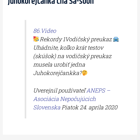
Juhokorejčanka Cha Sa-soon
86.Video
Rekordy 1Vodičský preukaz
Uhádnite, koľko krát testov
(skúšok) na vodičský preukaz
musela urobiť jedna
Juhokorejčankka?
Uverejnil používateľ
ANEPS –
Asociácia Nepočujúcich
Slovenska
Piatok 24. apríla 2020