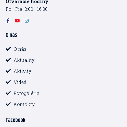
Otvaracie hodiny
Po - Pia: 8:00 - 16:00
F
Y
I
a
o
n
c
u
s
O nás
e
t
t
b
u
a
o
b
g
o
e
r
O nás
k
a
-
m
Aktuality
f
Aktivity
Videá
Fotogaléria
Kontakty
Facebook