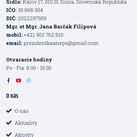
Sídlo:
Kálov 17, 010 01 Žilina, Slovenská Republika
IČO:
30 868 904
DIČ:
2022297959
Mgr. et Mgr. Jana Barčák Filipová
mobil:
+421 903 762 810
email:
prezidentkaaneps@gmail.com
Otvaracie hodiny
Po - Pia: 8:00 - 16:00
F
Y
I
a
o
n
c
u
s
O nás
e
t
t
b
u
a
o
b
g
o
e
r
O nás
k
a
-
m
Aktuality
f
Aktivity