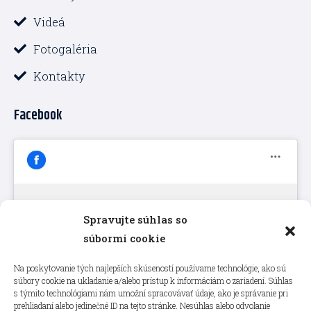
Videá
Fotogaléria
Kontakty
Facebook
Spravujte súhlas so
Kliknutím prijmete súbory cookie
súbormi cookie
marketing a povolíte tento obsah
Na poskytovanie tých najlepších skúseností používame technológie, ako sú
súbory cookie na ukladanie a/alebo prístup k informáciám o zariadení. Súhlas
s týmito technológiami nám umožní spracovávať údaje, ako je správanie pri
prehliadaní alebo jedinečné ID na tejto stránke. Nesúhlas alebo odvolanie