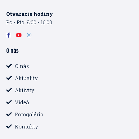
Otvaracie hodiny
Po - Pia: 8:00 - 16:00
F
Y
I
a
o
n
c
u
s
O nás
e
t
t
b
u
a
o
b
g
o
e
r
O nás
k
a
-
m
Aktuality
f
Aktivity
Videá
Fotogaléria
Kontakty