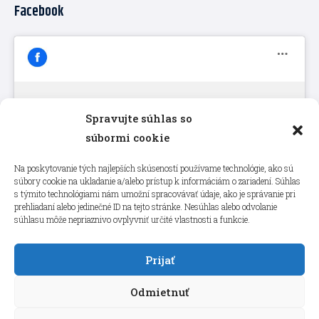
Facebook
Spravujte súhlas so
Kliknutím prijmete súbory cookie
súbormi cookie
marketing a povolíte tento obsah
Na poskytovanie tých najlepších skúseností používame technológie, ako sú
súbory cookie na ukladanie a/alebo prístup k informáciám o zariadení. Súhlas
s týmito technológiami nám umožní spracovávať údaje, ako je správanie pri
prehliadaní alebo jedinečné ID na tejto stránke. Nesúhlas alebo odvolanie
súhlasu môže nepriaznivo ovplyvniť určité vlastnosti a funkcie.
Prijať
Odmietnuť