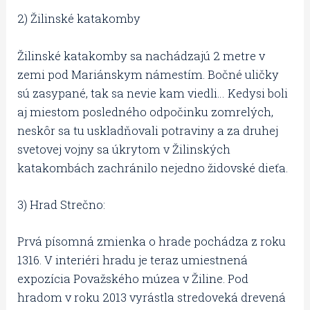
2) Žilinské katakomby
Žilinské katakomby sa nachádzajú 2 metre v
zemi pod Mariánskym námestím. Bočné uličky
sú zasypané, tak sa nevie kam viedli… Kedysi boli
aj miestom posledného odpočinku zomrelých,
neskôr sa tu uskladňovali potraviny a za druhej
svetovej vojny sa úkrytom v Žilinských
katakombách zachránilo nejedno židovské dieťa.
3) Hrad Strečno:
Prvá písomná zmienka o hrade pochádza z roku
1316. V interiéri hradu je teraz umiestnená
expozícia Považského múzea v Žiline. Pod
hradom v roku 2013 vyrástla stredoveká drevená