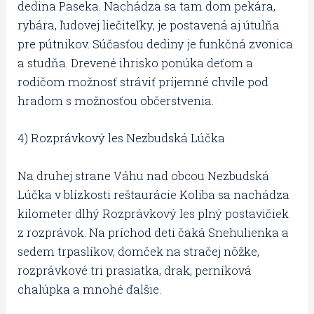
dedina Paseka. Nachádza sa tam dom pekára,
rybára, ľudovej liečiteľky, je postavená aj útulňa
pre pútnikov. Súčasťou dediny je funkčná zvonica
a studňa. Drevené ihrisko ponúka deťom a
rodičom možnosť stráviť príjemné chvíle pod
hradom s možnosťou občerstvenia.
4) Rozprávkový les Nezbudská Lúčka
Na druhej strane Váhu nad obcou Nezbudská
Lúčka v blízkosti reštaurácie Koliba sa nachádza
kilometer dlhý Rozprávkový les plný postavičiek
z rozprávok. Na príchod deti čaká Snehulienka a
sedem trpaslíkov, domček na stračej nôžke,
rozprávkové tri prasiatka, drak, perníková
chalúpka a mnohé ďalšie.