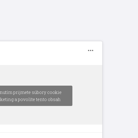
nutím prijmete súbory cookie
keting a povolíte tento obsah