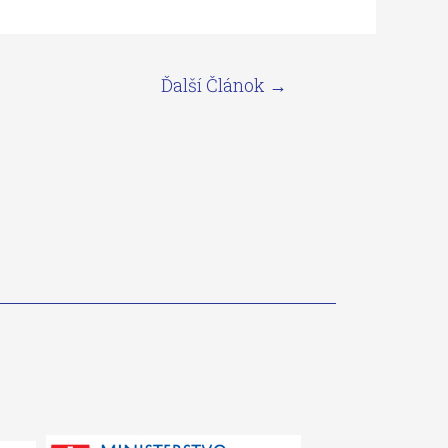
Ďalší Článok
→