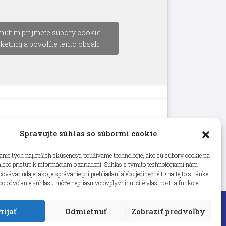
nutím prijmete súbory cookie
keting a povolíte tento obsah
Spravujte súhlas so súbormi cookie
nie tých najlepších skúseností používame technológie, ako sú súbory cookie na
alebo prístup k informáciám o zariadení. Súhlas s týmito technológiami nám
vávať údaje, ako je správanie pri prehliadaní alebo jedinečné ID na tejto stránke.
bo odvolanie súhlasu môže nepriaznivo ovplyvniť určité vlastnosti a funkcie.
rijať
Odmietnuť
Zobraziť predvoľby