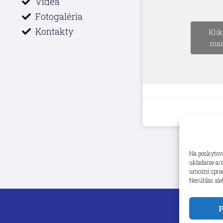
Videá
Fotogaléria
Kontakty
Klik
mar
Na poskytova
ukladanie a/
umožní spraco
Nesúhlas ale
P