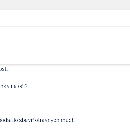
stí.
inky na oči?
podarilo zbaviť otravných múch.