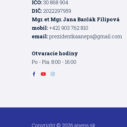
IČO:
30 868 904
DIČ:
2022297959
Mgr. et Mgr. Jana Barčák Filipová
mobil:
+421 903 762 810
email:
prezidentkaaneps@gmail.com
Otvaracie hodiny
Po - Pia: 8:00 - 16:00
F
Y
I
a
o
n
c
u
s
e
t
t
b
u
a
o
b
g
o
e
r
k
a
-
m
f
Copyright © 2026 aneps.sk